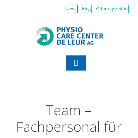
Zum
News
Blog
Öffnungszeiten
Inhalt
springen
Toggle
Navigation
Aktiv Center
Physiotherapie
Team –
Fachpersonal für
Erfahrungsmedizin