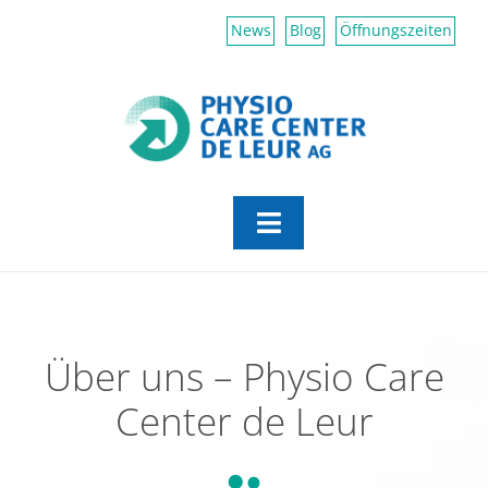
Zum
News
Blog
Öffnungszeiten
Inhalt
springen
Toggle
Navigation
Aktiv Center
Physiotherapie
Über uns – Physio Care
Center de Leur
Erfahrungsmedizin