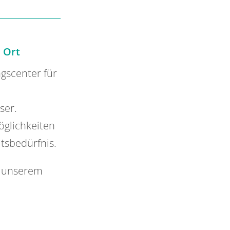
 Ort
ngscenter für
ser.
öglichkeiten
itsbedürfnis.
n unserem