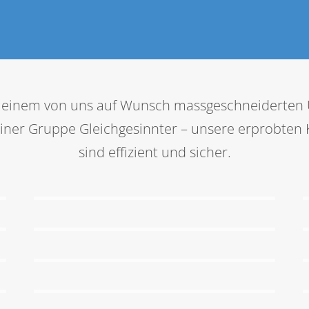
it einem von uns auf Wunsch massgeschneidert
einer Gruppe Gleichgesinnter – unsere erprobten
sind effizient und sicher.
EGYM-SmartFlex
Dividat Senso
Gruppenkurse
Spiroergometrie