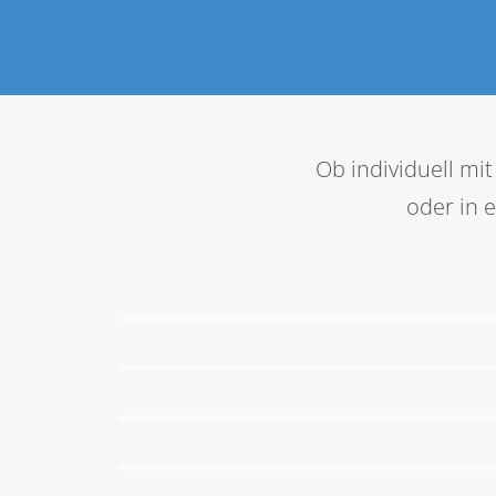
Ob individuell m
oder in 
EGYM SmartStrength
EGYM-Ökosystem
60+ Specials
Diagnostik