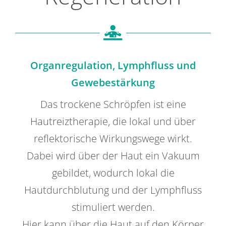
Kontakt
Offene Stellen
Organregulation, Lymphfluss und
Gewebestärkung
Das trockene Schröpfen ist eine
Hautreiztherapie, die lokal und über
reflektorische Wirkungswege wirkt.
Dabei wird über der Haut ein Vakuum
gebildet, wodurch lokal die
Hautdurchblutung und der Lymphfluss
stimuliert werden.
Hier kann über die Haut auf den Körper