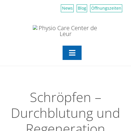
Zum
News
Blog
Öffnungszeiten
Inhalt
springen
Toggle
Navigation
Aktiv Center
Physiotherapie
Schröpfen –
Durchblutung und
Erfahrungsmedizin
Regeneration
Über uns