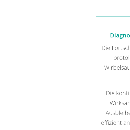
Diagno
Die Fortsc
proto
Wirbelsäu
Die konti
Wirksam
Ausbleib
effizient 