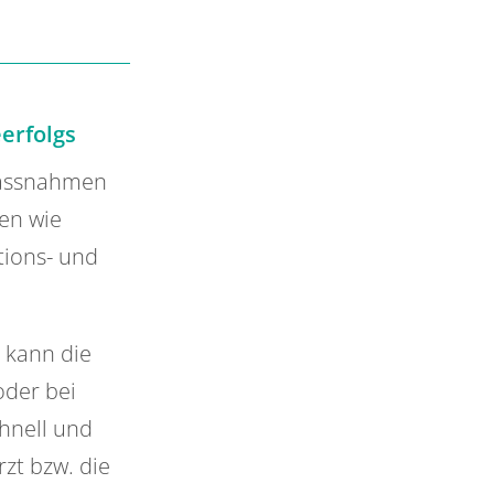
erfolgs
 Massnahmen
en wie
tions- und
o kann die
oder bei
hnell und
zt bzw. die