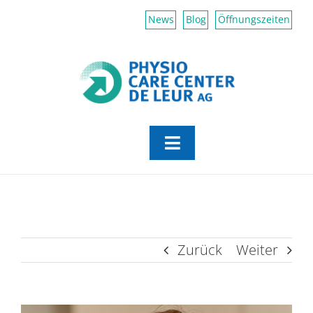
Zum
News
Blog
Öffnungszeiten
Inhalt
springen
Toggle
Navigation
Aktiv Center
Physiotherapie
Zurück
Weiter
Erfahrungsmedizin