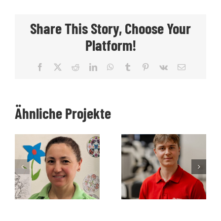
Share This Story, Choose Your
Platform!
Facebook
X
Reddit
LinkedIn
WhatsApp
Tumblr
Pinterest
Vk
E-
Mail
Ähnliche Projekte
Späni Yildiz
Kälin Nico