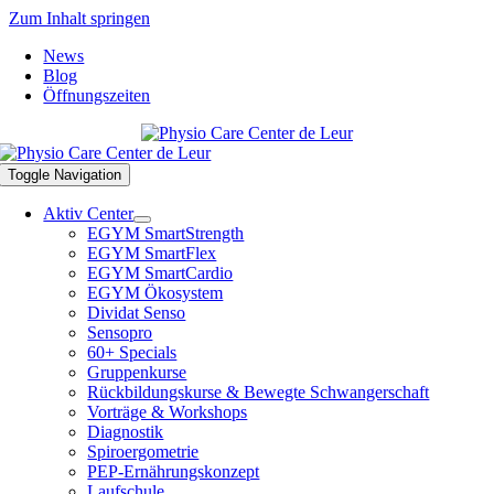
Zum Inhalt springen
News
Blog
Öffnungszeiten
Toggle Navigation
Aktiv Center
EGYM SmartStrength
EGYM SmartFlex
EGYM SmartCardio
EGYM Ökosystem
Dividat Senso
Sensopro
60+ Specials
Gruppenkurse
Rückbildungskurse & Bewegte Schwangerschaft
Vorträge & Workshops
Diagnostik
Spiroergometrie
PEP-Ernährungskonzept
Laufschule