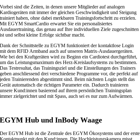
Vorbei sind die Zeiten, in denen unsere Mitglieder auf analogen
Kardiogeräten mit immer der gleichen Geschwindigkeit und Steigung
trainiert haben, ohne dabei merkbaren Trainingsfortschritt zu erzielen.
Mit EGYM SmartCardio erwartet Sie ein personalisiertes
Ausdauertraining, das genau auf Ihre individuellen Ziele zugeschnitten
ist und selbst kleine Erfolge sichtbar macht.
Dank der Schnittstelle zu EGYM funktioniert der kontaktlose Login
mit dem RFID Armband auch auf unseren Matrix-Ausdauergeräten.
Wie bei den Kraftgeräten wird zu Beginn ein Cardiotest durchgeführt,
um das Leistungsmaximum des Herz-Kreislaufsystems zu bestimmen.
Das Testresultat, das Trainingsziel und die Einstellungen des Trainers
geben anschliessend drei verschiedene Programme vor, die perfekt auf
jeden Trainierenden abgestimmt sind. Beim nächsten Login stellt das
Gerät automatisch die richtigen Parameter ein. Dadurch trainieren
unsere Kund:innen basierend auf ihrem persönlichen Trainingsplan
immer zielgerichtet und mit Spass, auch sei es nur zum Aufwärmen.
EGYM Hub und InBody Waage
Der EGYM Hub ist die Zentrale des EGYM Ökosystems und der erste
Kontaktpunkt mit den Kund:innen. Die Hochleistungskamera misst