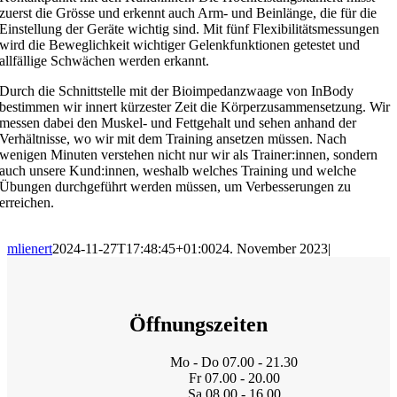
zuerst die Grösse und erkennt auch Arm- und Beinlänge, die für die
Einstellung der Geräte wichtig sind. Mit fünf Flexibilitätsmessungen
wird die Beweglichkeit wichtiger Gelenkfunktionen getestet und
allfällige Schwächen werden erkannt.
Durch die Schnittstelle mit der Bioimpedanzwaage von InBody
bestimmen wir innert kürzester Zeit die Körperzusammensetzung. Wir
messen dabei den Muskel- und Fettgehalt und sehen anhand der
Verhältnisse, wo wir mit dem Training ansetzen müssen. Nach
wenigen Minuten verstehen nicht nur wir als Trainer:innen, sondern
auch unsere Kund:innen, weshalb welches Training und welche
Übungen durchgeführt werden müssen, um Verbesserungen zu
erreichen.
mlienert
2024-11-27T17:48:45+01:00
24. November 2023
|
Öffnungszeiten
Mo - Do 07.00 - 21.30
Fr 07.00 - 20.00
Sa 08.00 - 16.00