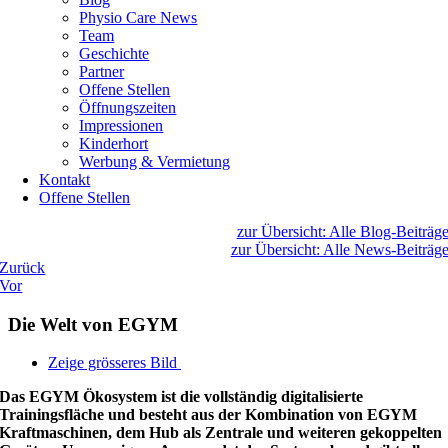
Physio Care News
Team
Geschichte
Partner
Offene Stellen
Öffnungszeiten
Impressionen
Kinderhort
Werbung & Vermietung
Kontakt
Offene Stellen
zur Übersicht: Alle Blog-Beiträg
zur Übersicht: Alle News-Beiträg
Zurück
Vor
Die Welt von EGYM
Zeige grösseres Bild
Das EGYM Ökosystem ist die vollständig digitalisierte
Trainingsfläche und besteht aus der Kombination von EGYM
Kraftmaschinen, dem Hub als Zentrale und weiteren gekoppelten