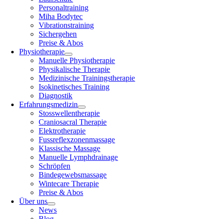
Personaltraining
Miha Bodytec
Vibrationstraining
Sichergehen
Preise & Abos
Physiotherapie
Manuelle Physiotherapie
Physikalische Therapie
Medizinische Trainingstherapie
Isokinetisches Training
Diagnostik
Erfahrungsmedizin
Stosswellentherapie
Craniosacral Therapie
Elektrotherapie
Fussreflexzonenmassage
Klassische Massage
Manuelle Lymphdrainage
Schröpfen
Bindegewebsmassage
Wintecare Therapie
Preise & Abos
Über uns
News
Blog