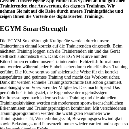
Geräten. Unsere eigene App rundet das System ab und gibt allen
Trainierenden eine Auswertung des eigenen Trainings. Wir
nehmen Sie mit auf die Reise durch unsere Trainingsfläche und
zeigen Ihnen die Vorteile des digitalisierten Trainings.
EGYM SmartStrength
Die EGYM SmartStrength Kraftgeräte werden durch unsere
Trainer:innen einmal korrekt auf die Trainierenden eingestellt. Beim
nächsten Training loggen sich die Trainierenden ein und das Gerät
stellt sich automatisch ein. Dank der EGYM Kurve auf den
Bildschirmen erhalten unsere Trainierenden Echtzeit-Informationen
und werden während jeder Einheit sicher durch ein effektives Training
geführt. Die Kurve sorgt so auf spielerische Weise für ein korrekt
ausgeführtes und getimtes Training und macht das Workout sicher.
Dank ihr werden schnelle Trainingsfortschritte fast schon garantiert,
unabhängig vom Vorwissen der Mitglieder. Das macht Spass! Das
persönliche Trainingsziel, die Ergebnisse der regelmässigen
Kraftmessungen nach jedem sechsten Training und die aktuellen
Trainingsaktivitäten werden mit modernsten sportwissenschaftlichen
Erkenntnissen und Trainingsprinzipien kombiniert. Mit verschiedenen
Trainingsprogrammen werden die wichtigsten Parameter wie
Trainingsintensität, Wiederholungszahl, Bewegungsgeschwindigkeit
sowie Belastungs- und Pausenzeit immer wieder variiert und sorgen so
für langanhaltenden Erfolg.