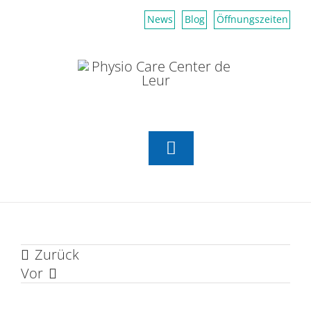
Zum
News
Blog
Öffnungszeiten
Inhalt
springen
Toggle
Navigation
Aktiv Center
Zurück
Physiotherapie
Vor
Erfahrungsmedizin