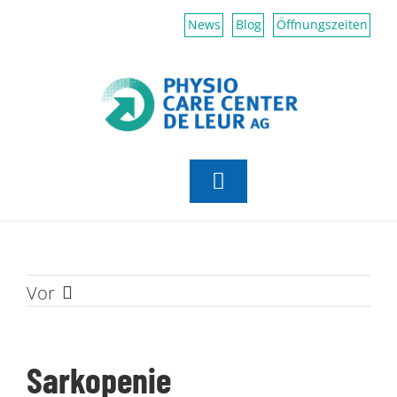
Zum
News
Blog
Öffnungszeiten
Inhalt
springen
Toggle
Navigation
Aktiv Center
Vor
Physiotherapie
Erfahrungsmedizin
Sarkopenie