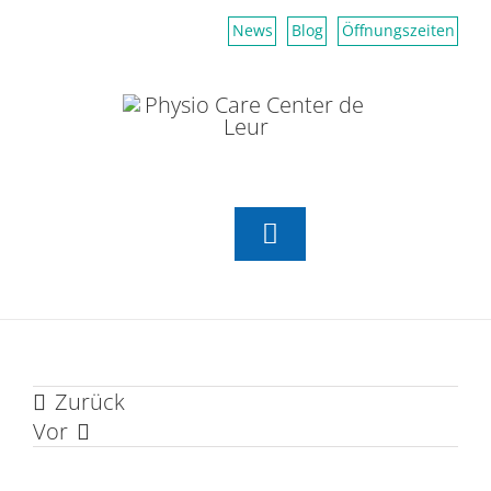
Zum
News
Blog
Öffnungszeiten
Inhalt
springen
Toggle
Navigation
Aktiv Center
Zurück
Physiotherapie
Vor
Erfahrungsmedizin